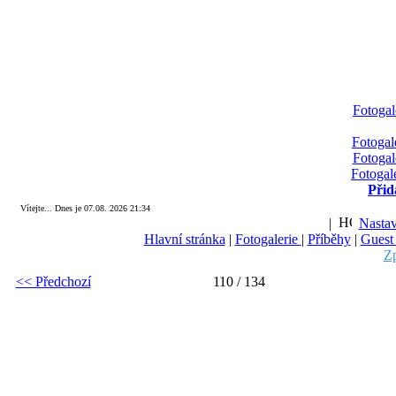
Fotogal
Fotogal
Fotogal
Fotogal
Přid
Vítejte... Dnes je 07.08. 2026 21:34
|
Nastav
Hlavní stránka
|
Fotogalerie
|
Příběhy
|
Guest
Zp
<< Předchozí
110 / 134