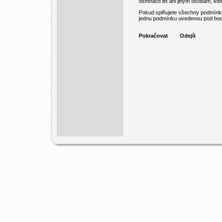
osmnácti let ani jiným osobám, kt
Pokud splňujete všechny podmínky
jednu podmínku uvedenou pod body 
Pokračovat
Odejít