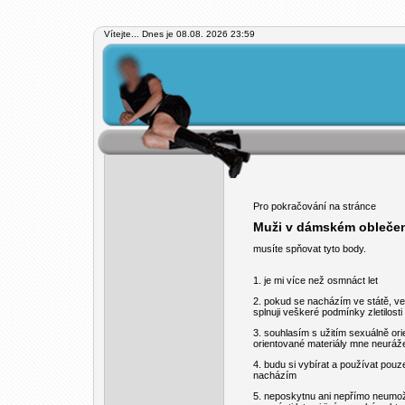
Vítejte... Dnes je 08.08. 2026 23:59
Pro pokračování na stránce
Muži v dámském obleče
musíte spňovat tyto body.
1. je mi více než osmnáct let
2. pokud se nacházím ve státě, ve 
splnuji veškeré podmínky zletilos
3. souhlasím s užitím sexuálně ori
orientované materiály mne neuráže
4. budu si vybírat a používat pouz
nacházím
5. neposkytnu ani nepřímo neumo